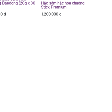
g Daedong (20g x 30
Hắc sâm hắc hoa chuông
Stick Premium
00
₫
1.200.000
₫