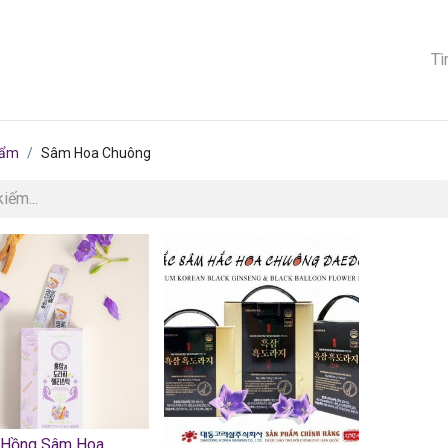
G CHỦ
VỀ THƯƠNG HIỆU
SẢN PHẨM
KHUYẾN MÃI
BLOG
hẩm
Sâm Hoa Chuông
 Hồng Sâm Hoa