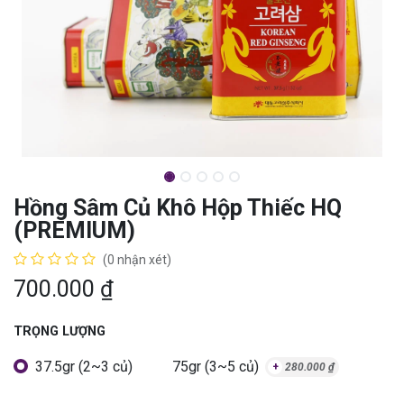
Hồng Sâm Củ Khô Hộp Thiếc HQ
(PREMIUM)
(0 nhận xét)
700.000
₫
TRỌNG LƯỢNG
37.5gr (2~3 củ)
75gr (3~5 củ)
+
280.000
₫