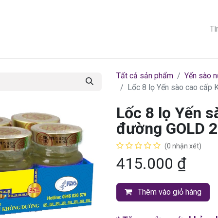
G CHỦ
VỀ THƯƠNG HIỆU
SẢN PHẨM
KHUYẾN MÃI
BLOG
Tất cả sản phẩm
Yến sào 
Lốc 8 lọ Yến sào cao cấp
Lốc 8 lọ Yến 
đường GOLD 2
(0 nhận xét)
415.000
₫
Thêm vào giỏ hàng