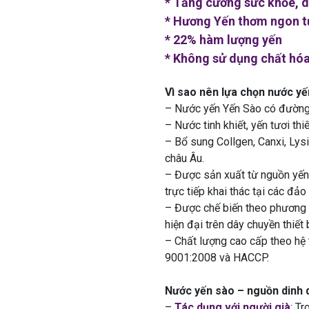
* Tăng cường sức khỏe, 
* Hương Yến thơm ngon t
* 22% hàm lượng yến
* Không sử dụng chất hó
Vì sao nên lựa chọn nước y
– Nước yến Yến Sào có đường 
– Nước tinh khiết, yến tươi th
– Bổ sung Collgen, Canxi, Ly
châu Âu.
– Được sản xuất từ nguồn yến 
trực tiếp khai thác tại các đảo
– Được chế biến theo phương 
hiện đại trên dây chuyền thiết 
– Chất lượng cao cấp theo hệ 
9001:2008 và HACCP.
Nước yến sào – nguồn dinh 
–
Tác dụng với người già
: T