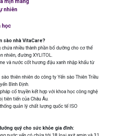
da mịn màng
ự nhiên
a học
ến sào nhà VitaCare?
chứa nhiều thành phần bổ dưỡng cho cơ thể
iên nhiên, đường XYLITOL.
sine và nước cốt hương đậu xanh nhập khẩu từ
sào thiên nhiên do công ty Yến sào Thiên Triều
 yến Bình Định.
pháp cổ truyền kết hợp với khoa học công nghệ
bị tiên tiến của Châu Âu.
thống quản lý chất lượng quốc tế ISO
dưỡng quý cho sức khỏe gia đình:
rong nước yến có chứa tới 18 loại axit amin và 31