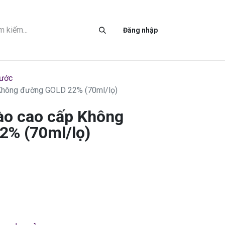
LIÊN HỆ
Đăng nhập
nước
 Không đường GOLD 22% (70ml/lọ)
sào cao cấp Không
2% (70ml/lọ)