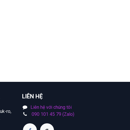
LIÊN HỆ
Liên hệ với chúng tôi
uk-ro,
090 101 45 79 (Zalo)
,