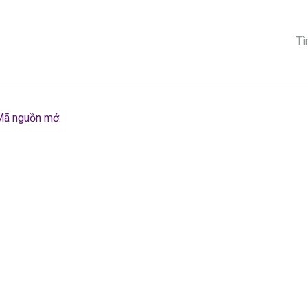
G CHỦ
VỀ THƯƠNG HIỆU
SẢN PHẨM
KHUYẾN MÃI
BLOG
Mã nguồn mở
.