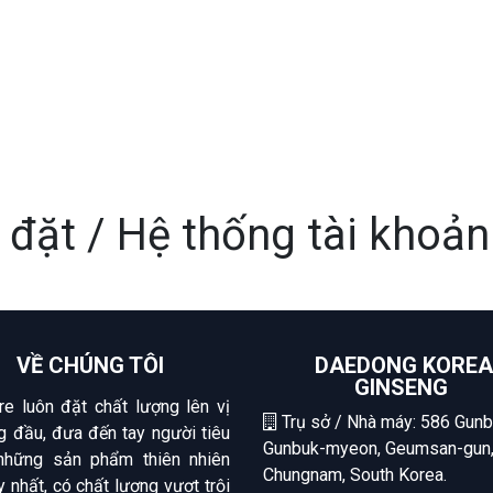
 đặt / Hệ thống tài khoản
VỀ CHÚNG TÔI
DAEDONG KOREA
GINSENG
re luôn đặt chất lượng lên vị
Trụ sở / Nhà máy: 586 Gunb
ng đầu, đưa đến tay người tiêu
Gunbuk-myeon, Geumsan-gun
những sản phẩm thiên nhiên
Chungnam, South Korea.
úy nhất, có chất lượng vượt trội