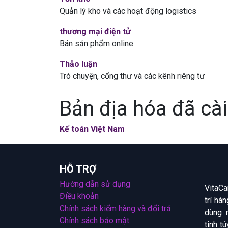
Quản lý kho và các hoạt động logistics
thương mại điện tử
Bán sản phẩm online
Thảo luận
Trò chuyện, cổng thư và các kênh riêng tư
Bản địa hóa đã cài
Kế toán Việt Nam
HỖ TRỢ
​Hướng dẫn sử dụng
VitaCa
​Điều khoản
trí hà
​​Chính sách kiểm hàng và đổi trả​
dùng 
​Chính sách bảo mật
tinh t