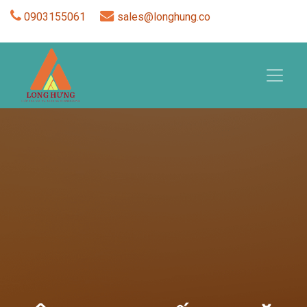
0903155061
sales@longhung.co